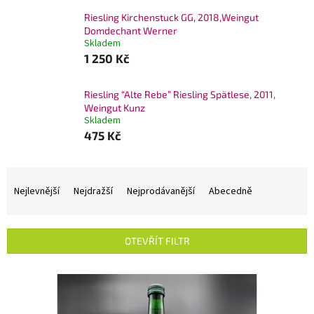
Riesling Kirchenstuck GG, 2018,Weingut
Domdechant Werner
Skladem
1 250 Kč
Riesling “Alte Rebe” Riesling Spätlese, 2011,
Weingut Kunz
Skladem
475 Kč
Ř
a
Nejlevnější
Nejdražší
Nejprodávanější
Abecedně
z
e
n
OTEVŘÍT FILTR
í
p
V
r
ý
o
p
d