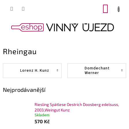
Přejít
NÁKUP
na
obsah
KOŠÍK
Rheingau
Domdechant
Lorenz H. Kunz
Werner
Nejprodávanější
Riesling Spätlese Oestrich Doosberg edelsuss,
2003,Weingut Kunz
Skladem
570 Kč