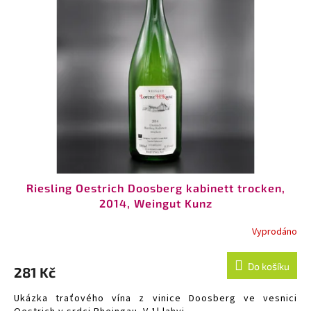
i
u
s
k
p
t
r
ů
o
d
u
k
t
ů
Riesling Oestrich Doosberg kabinett trocken,
2014, Weingut Kunz
Vyprodáno
Do košíku
281 Kč
Ukázka traťového vína z vinice Doosberg ve vesnici