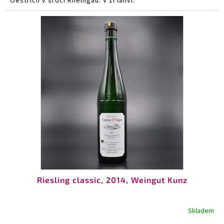
Oestrich v srdci Rheingau. V 1l lahvi.
Riesling classic, 2014, Weingut Kunz
Skladem