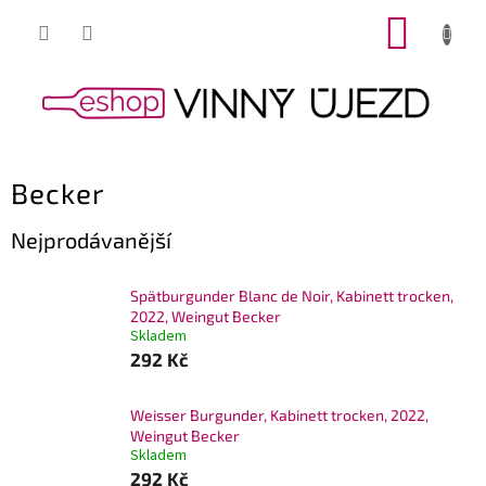
Přejít
NÁKUP
na
obsah
KOŠÍK
Becker
Nejprodávanější
Spätburgunder Blanc de Noir, Kabinett trocken,
2022, Weingut Becker
Skladem
292 Kč
Weisser Burgunder, Kabinett trocken, 2022,
Weingut Becker
Skladem
292 Kč