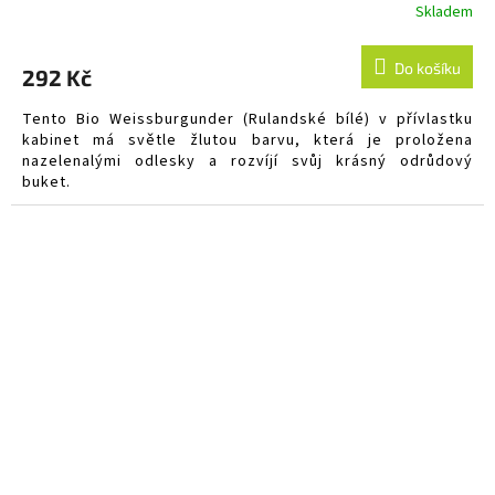
Skladem
Do košíku
292 Kč
Tento Bio Weissburgunder (Rulandské bílé) v přívlastku
kabinet má světle žlutou barvu, která je proložena
nazelenalými odlesky a rozvíjí svůj krásný odrůdový
buket.