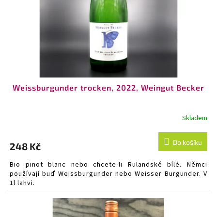
o
d
u
k
t
ů
Weissburgunder trocken, 2022, Weingut Becker
Skladem
Do košíku
248 Kč
Bio pinot blanc nebo chcete-li Rulandské bílé. Němci
používají buď Weissburgunder nebo Weisser Burgunder. V
1l lahvi.