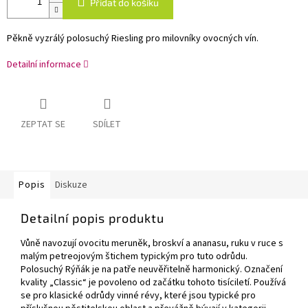
Přidat do košíku
Pěkně vyzrálý polosuchý Riesling pro milovníky ovocných vín.
Detailní informace
ZEPTAT SE
SDÍLET
Popis
Diskuze
Detailní popis produktu
Vůně navozují ovocitu meruněk, broskví a ananasu, ruku v ruce s
malým petreojovým štichem typickým pro tuto odrůdu.
Polosuchý Rýňák je na patře neuvěřitelně harmonický. Označení
kvality „Classic“ je povoleno od začátku tohoto tisíciletí. Používá
se pro klasické odrůdy vinné révy, které jsou typické pro