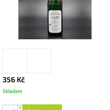
356 Kč
Měrná
Skladem
cena: