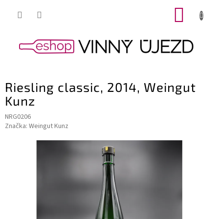
Přejít
NÁKUP
na
obsah
KOŠÍK
Riesling classic, 2014, Weingut
Kunz
NRG0206
Značka:
Weingut Kunz