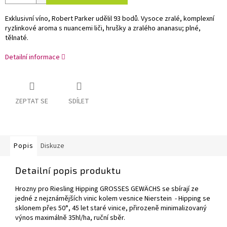
Exklusivní víno, Robert Parker udělil 93 bodů.
Vysoce zralé, komplexní
ryzlinkové aroma s nuancemi liči, hrušky a zralého ananasu; plné,
tělnaté.
Detailní informace
ZEPTAT SE
SDÍLET
Popis
Diskuze
Detailní popis produktu
Hrozny pro Riesling Hipping GROSSES GEWÄCHS se sbírají ze
jedné z nejznámějších vinic kolem vesnice Nierstein - Hipping se
sklonem přes 50°, 45 let staré vinice, přirozeně minimalizovaný
výnos maximálně 35hl/ha, ruční sběr.