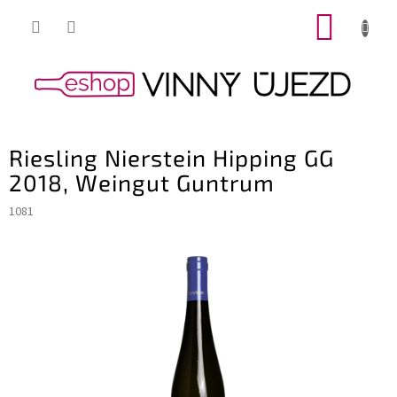
Přejít
NÁKUP
na
obsah
KOŠÍK
Riesling Nierstein Hipping GG
2018, Weingut Guntrum
1081