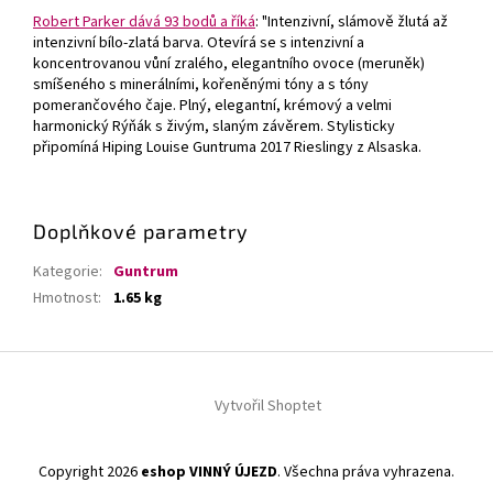
Robert Parker dává 93 bodů a říká
: "Intenzivní, slámově žlutá až
intenzivní bílo-zlatá barva. Otevírá se s intenzivní a
koncentrovanou vůní zralého, elegantního ovoce (meruněk)
smíšeného s minerálními, kořeněnými tóny a s tóny
pomerančového čaje. Plný, elegantní, krémový a velmi
harmonický Rýňák s živým, slaným závěrem. Stylisticky
připomíná Hiping Louise Guntruma 2017 Rieslingy z Alsaska.
Doplňkové parametry
Kategorie
:
Guntrum
Hmotnost
:
1.65 kg
Z
á
Vytvořil Shoptet
p
a
t
Copyright 2026
eshop VINNÝ ÚJEZD
. Všechna práva vyhrazena.
í