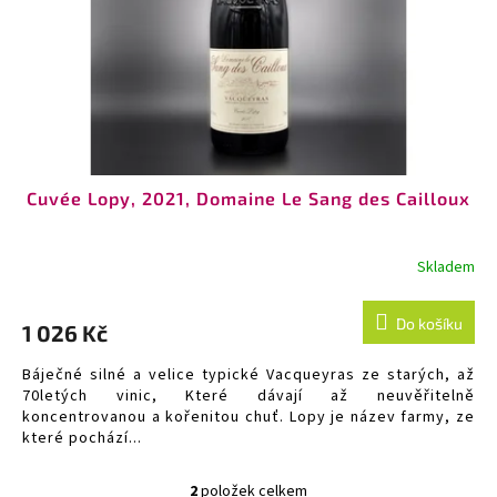
Cuvée Lopy, 2021, Domaine Le Sang des Cailloux
Skladem
Do košíku
1 026 Kč
Báječné silné a velice typické Vacqueyras ze starých, až
70letých vinic, Které dávají až neuvěřitelně
koncentrovanou a kořenitou chuť. Lopy je název farmy, ze
které pochází...
2
položek celkem