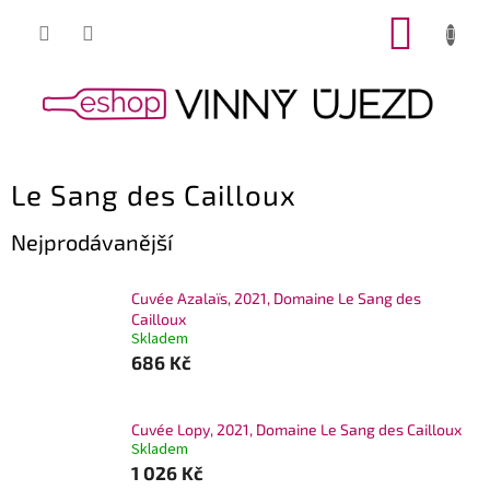
Přejít
NÁKUP
na
obsah
KOŠÍK
Le Sang des Cailloux
Nejprodávanější
Cuvée Azalaïs, 2021, Domaine Le Sang des
Cailloux
Skladem
686 Kč
Cuvée Lopy, 2021, Domaine Le Sang des Cailloux
Skladem
1 026 Kč