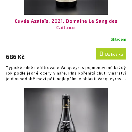
ů
Cuvée Azalaïs, 2021, Domaine Le Sang des
Cailloux
Skladem
Do košíku
686 Kč
Typické silné nefiltrované Vacqueyras pojmenované každý
rok podle jedné dcery vinaře. Plná kořenitá chuť. Vinařství
je dlouhodobě mezi pěti nejlepšími v oblasti Vacqueyras....