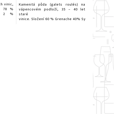
h vinic,
Kamenitá půda (galets roulés) na
je 78 %
vápencovém podloží, 35 – 40 let
h, 2 %
staré
vinice. Složení 60 % Grenache 40% Syrah.