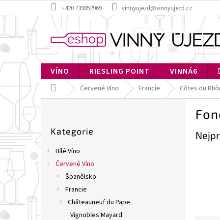
Přejít
+420 739852969
vinnyujezd@vinnyujezd.cz
na
obsah
VÍNO
RIESLING POINT
VINNÁ6
Domů
Červené Víno
Francie
Côtes du Rhô
P
Fon
o
Přeskočit
s
Kategorie
kategorie
Nejpr
t
r
Bílé Víno
a
Červené Víno
n
Španělsko
n
í
Francie
p
Chȃteauneuf du Pape
a
Vignobles Mayard