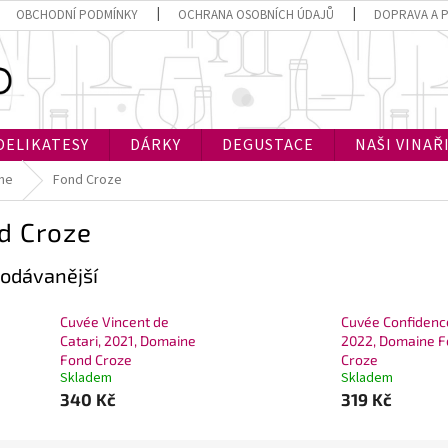
OBCHODNÍ PODMÍNKY
OCHRANA OSOBNÍCH ÚDAJŮ
DOPRAVA A 
DELIKATESY
DÁRKY
DEGUSTACE
NAŠI VINAŘ
ne
Fond Croze
d Croze
odávanější
Cuvée Vincent de
Cuvée Confidenc
Catari, 2021, Domaine
2022, Domaine 
Fond Croze
Croze
Skladem
Skladem
340 Kč
319 Kč