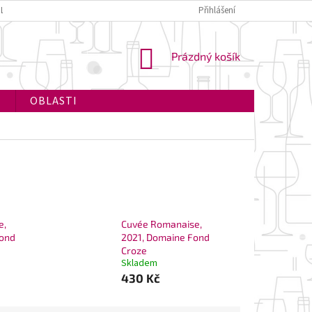
PLATBA
Přihlášení
NÁKUPNÍ
Prázdný košík
KOŠÍK
I
OBLASTI
e,
Cuvée Romanaise,
Fond
2021, Domaine Fond
Croze
Skladem
430 Kč