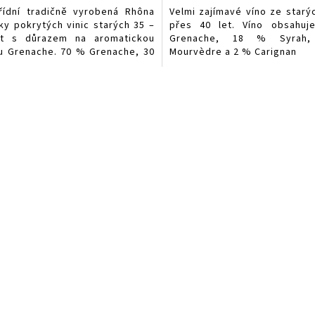
řídní tradičně vyrobená Rhôna
Velmi zajímavé víno ze starýc
ky pokrytých vinic starých 35 –
přes 40 let. Víno obsahu
et s důrazem na aromatickou
Grenache, 18 % Syra
u Grenache. 70 % Grenache, 30
Mourvèdre a 2 % Carignan
ah.
O
v
l
á
d
a
c
í
p
r
v
k
y
v
ý
p
i
s