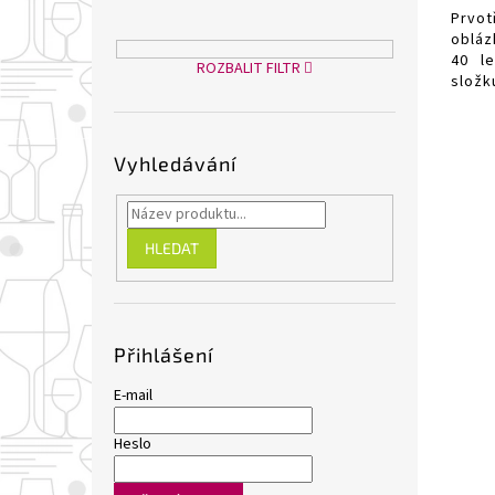
Prvot
obláz
40 l
ROZBALIT FILTR
složk
% Syr
Vyhledávání
HLEDAT
Přihlášení
E-mail
Heslo