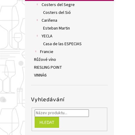
n
Costers del Segre
e
Costers del Sió
l
Cariñena
Esteban Martin
YECLA
Casa de las ESPECIAS
Francie
Růžové víno
RIESLING POINT
VINNÁ6
Vyhledávání
HLEDAT