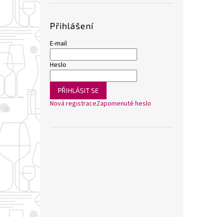
Přihlášení
E-mail
Heslo
PŘIHLÁSIT SE
Nová registrace
Zapomenuté heslo