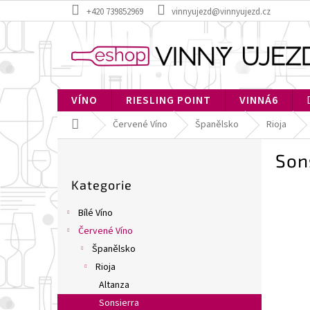
Přejít
+420 739852969
vinnyujezd@vinnyujezd.cz
na
obsah
VÍNO
RIESLING POINT
VINNÁ6
Domů
Červené Víno
Španělsko
Rioja
P
Son
o
Přeskočit
s
Kategorie
kategorie
t
r
Bílé Víno
a
Červené Víno
n
Španělsko
n
í
Rioja
p
Altanza
a
Sonsierra