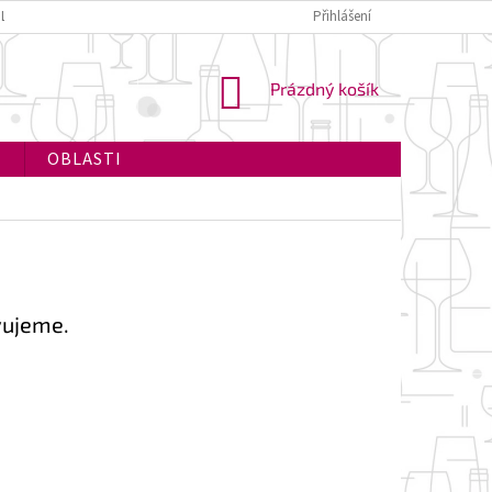
PLATBA
Přihlášení
NÁKUPNÍ
Prázdný košík
KOŠÍK
I
OBLASTI
vujeme.