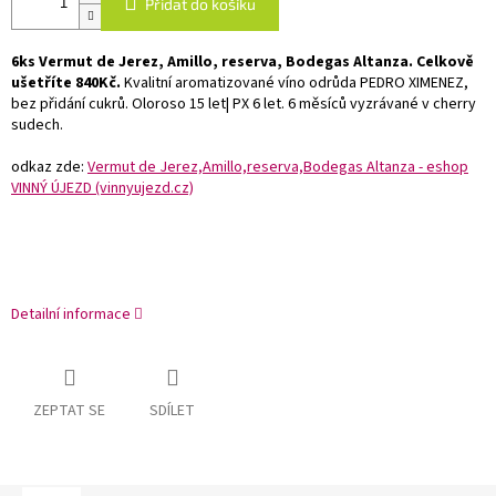
Přidat do košíku
6ks
Vermut de Jerez, Amillo, reserva, Bodegas Altanza.
Celkově
ušetříte 840Kč.
Kvalitní aromatizované víno odrůda PEDRO XIMENEZ,
bez přidání cukrů. Oloroso 15 let| PX 6 let. 6 měsíců vyzrávané v cherry
sudech.
odkaz zde:
Vermut de Jerez,Amillo,reserva,Bodegas Altanza - eshop
VINNÝ ÚJEZD (vinnyujezd.cz)
Detailní informace
ZEPTAT SE
SDÍLET