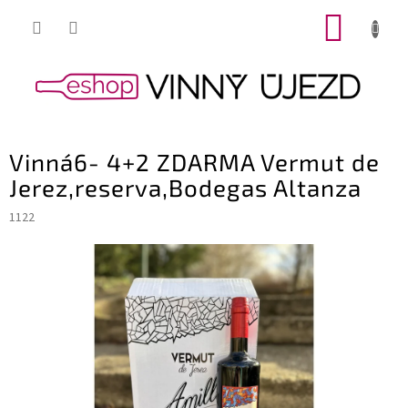
Přejít
NÁKUP
na
obsah
KOŠÍK
Vinná6- 4+2 ZDARMA Vermut de
Jerez,reserva,Bodegas Altanza
1122