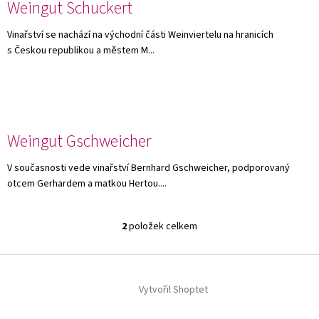
Weingut Schuckert
Vinařství se nachází na východní části Weinviertelu na hranicích
s Českou republikou a městem M...
Weingut Gschweicher
V současnosti vede vinařství Bernhard Gschweicher, podporovaný
otcem Gerhardem a matkou Hertou....
2
položek celkem
O
v
l
Z
á
á
d
Vytvořil Shoptet
p
a
a
c